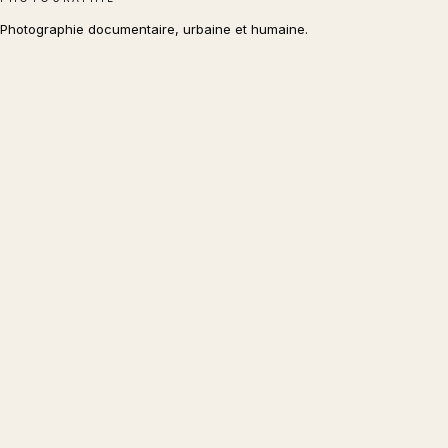
Photographie documentaire, urbaine et humaine.
NAVIGATION
Accueil
Histoires
A propos
Contact
RÉSEAUX
Instagram
Facebook
X